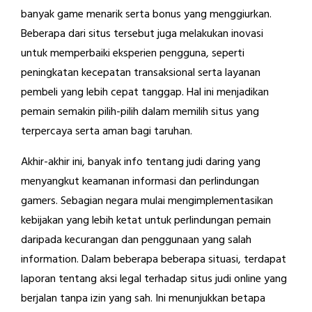
banyak game menarik serta bonus yang menggiurkan.
Beberapa dari situs tersebut juga melakukan inovasi
untuk memperbaiki eksperien pengguna, seperti
peningkatan kecepatan transaksional serta layanan
pembeli yang lebih cepat tanggap. Hal ini menjadikan
pemain semakin pilih-pilih dalam memilih situs yang
terpercaya serta aman bagi taruhan.
Akhir-akhir ini, banyak info tentang judi daring yang
menyangkut keamanan informasi dan perlindungan
gamers. Sebagian negara mulai mengimplementasikan
kebijakan yang lebih ketat untuk perlindungan pemain
daripada kecurangan dan penggunaan yang salah
information. Dalam beberapa beberapa situasi, terdapat
laporan tentang aksi legal terhadap situs judi online yang
berjalan tanpa izin yang sah. Ini menunjukkan betapa