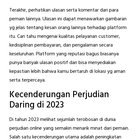
Terakhir, perhatikan ulasan serta komentar dari para
pemain lainnya. Ulasan ini dapat menawarkan gambaran
yg jelas tentang kesan orang lainnya terhadap platform
itu. Cari tahu mengenai kualitas pelayanan customer,
kedisiplinan pembayaran, dan pengalaman secara
keseluruhan. Platform yang reputasi bagus biasanya
punya banyak ulasan positif dan bisa menyediakan
kepastian lebih bahwa kamu bertaruh di lokasi yg aman
serta terpercaya.
Kecenderungan Perjudian
Daring di 2023
Di tahun 2023 melihat sejumlah terobosan di dunia
perjudian online yang semakin menarik minat dari pemain.
Salah satu kecenderungan utama adalah peningkatan