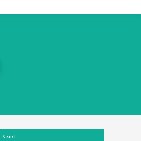
a
Search