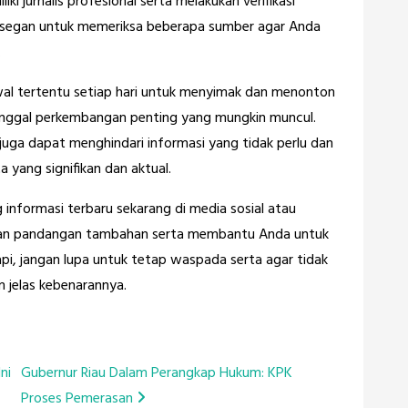
ki jurnalis profesional serta melakukan verifikasi
 segan untuk memeriksa beberapa sumber agar Anda
.
wal tertentu setiap hari untuk menyimak dan menonton
rtinggal perkembangan penting yang mungkin muncul.
juga dapat menghindari informasi yang tidak perlu dan
yang signifikan dan aktual.
 informasi terbaru sekarang di media sosial atau
arkan pandangan tambahan serta membantu Anda untuk
tapi, jangan lupa untuk tetap waspada serta agar tidak
m jelas kebenarannya.
ni
Gubernur Riau Dalam Perangkap Hukum: KPK
Proses Pemerasan