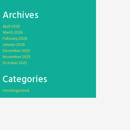
Archives
April 2026
March 2026
February 2026
January 2026
December 2025
November 2025
October 2025
Categories
Uncategorized