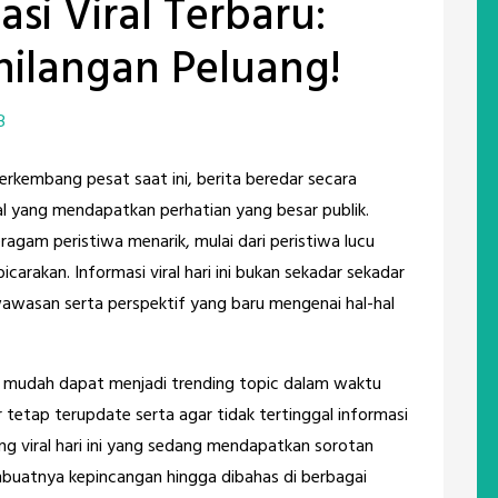
asi Viral Terbaru:
hilangan Peluang!
8
rkembang pesat saat ini, berita beredar secara
al yang mendapatkan perhatian yang besar publik.
eragam peristiwa menarik, mulai dari peristiwa lucu
carakan. Informasi viral hari ini bukan sekadar sekadar
 wawasan serta perspektif yang baru mengenai hal-hal
 ini mudah dapat menjadi trending topic dalam waktu
r tetap terupdate serta agar tidak tertinggal informasi
 yang viral hari ini yang sedang mendapatkan sorotan
mbuatnya kepincangan hingga dibahas di berbagai