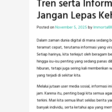
Tren serta Inform
Jangan Lepas Ke
Posted on
November 5, 2025
by
Immortal8
Dalam zaman dunia digital di mana sedang be
teramat cepat, terutama informasi yang vir
Setiap harinya, kita terkejut oleh beragam b
hingga isu-isu penting yang sedang panas dibi
hiburan, tetapi juga sering kali memberikan
yang terjadi di sekitar kita.
Melalui jutaan user media sosial, informasi
jam. Karena itu, penting bagi kita semua aga
terkini. Mari kita semua lihat sekilas berita
banyak individu, serta ketahui apa yang me