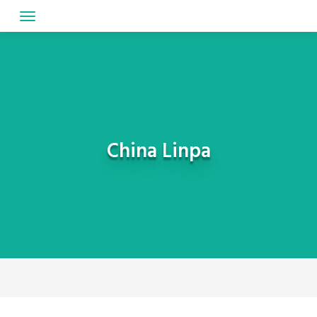
Skip
to
content
China Linpa